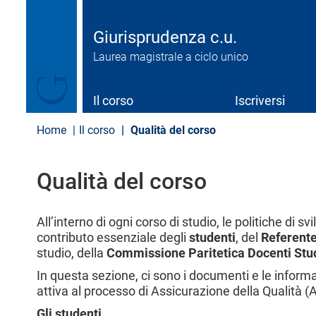
S
a
l
Giurisprudenza c.u.
t
Laurea magistrale a ciclo unico
a
a
l
c
Il corso
Iscriversi
o
n
Home
Il corso
Qualità del corso
t
e
n
Qualità del corso
u
t
o
p
All’interno di ogni corso di studio, le politiche di 
r
contributo essenziale degli
studenti
, del
Referente
i
studio, della
Commissione Paritetica Docenti Stu
n
c
In questa sezione, ci sono i documenti e le infor
i
attiva al processo di Assicurazione della Qualità (
p
Gli studenti
a