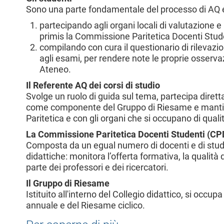
l
Sono una parte fondamentale del processo di AQ e
e
partecipando agli organi locali di valutazione e 
primis la Commissione Paritetica Docenti Stud
compilando con cura il questionario di rilevazion
agli esami, per rendere note le proprie osservaz
Ateneo.
Il Referente AQ dei corsi di studio
Svolge un ruolo di guida sul tema, partecipa dirett
come componente del Gruppo di Riesame e mantie
Paritetica e con gli organi che si occupano di quali
La Commissione Paritetica Docenti Studenti (CP
Composta da un egual numero di docenti e di stude
didattiche: monitora l’offerta formativa, la qualità de
parte dei professori e dei ricercatori.
Il Gruppo di Riesame
Istituito all'interno del Collegio didattico, si occ
annuale e del Riesame ciclico.