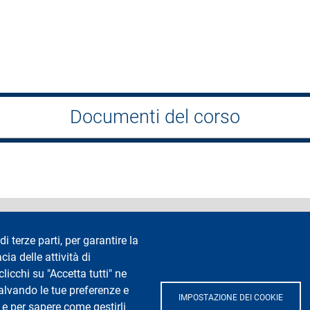
Documenti del corso
accessibilità
Privacy e cookie
Cookie settings
Note legali
Re
di terze parti, per garantire la
cia delle attività di
Segui La Statale su
icchi su "Accetta tutti" ne
salvando le tue preferenze e
IMPOSTAZIONE DEI COOKIE
 e per sapere come gestirli