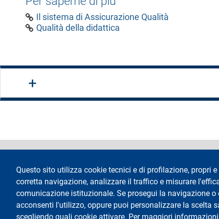
Per saperne di più
Il sistema di Assicurazione Qualità
Qualità della didattica
footer
Dichiarazione di 
Questo sito utilizza cookie tecnici e di profilazione, propri e 
corretta navigazione, analizzare il traffico e misurare l'effica
comunicazione istituzionale. Se prosegui la navigazione o cl
acconsenti l'utilizzo, oppure puoi personalizzare la scelta 
scegliendo quali cookie attivare. Per maggiori informazioni
Testo
Università degli Studi di Milano