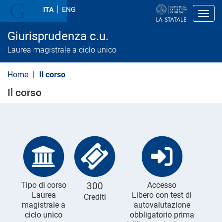
S
ITA
ENG
a
Toggl
l
t
Giurisprudenza c.u.
a
a
Laurea magistrale a ciclo unico
l
c
o
Home
Il corso
n
t
Il corso
e
n
u
t
o
p
r
i
n
c
i
Tipo di corso
300
Accesso
p
Laurea
Libero con test di
Crediti
a
magistrale a
autovalutazione
l
e
ciclo unico
obbligatorio prima